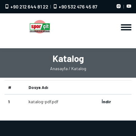
+90 212 644 81 22
+90 532 476 45 87
Katalog
Anasayfa
/ Katalog
#
Dosya Adı
1
katalog-pdf.pdf
İndir